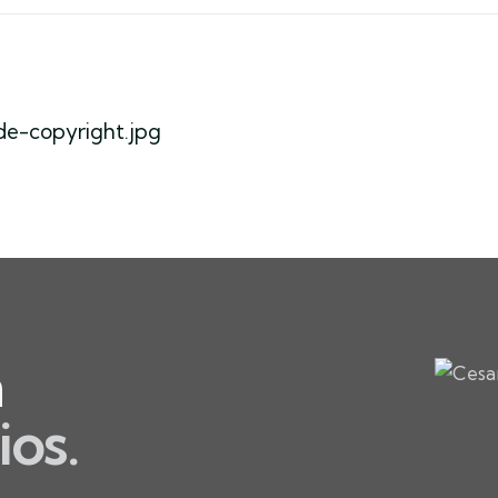
de-copyright.jpg
​
ios.